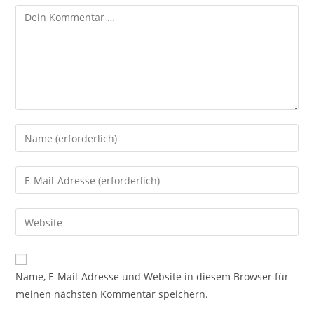
Kommentar
Gib
deinen
Namen
Gib
oder
deine
Benutzernamen
E-
Gib
zum
Mail-
deine
Kommentieren
Adresse
Website-
ein
zum
URL
Name, E-Mail-Adresse und Website in diesem Browser für
Kommentieren
ein
meinen nächsten Kommentar speichern.
ein
(optional)