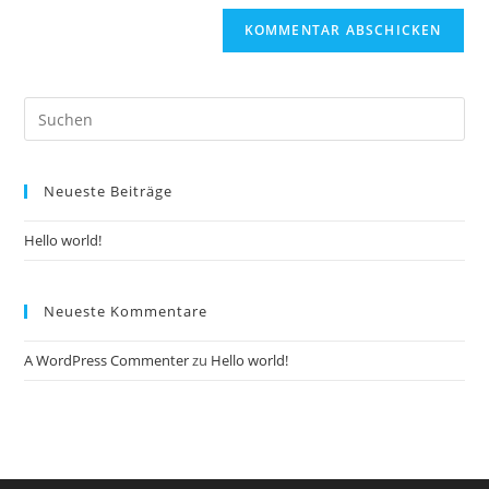
Pre
Es
to
Neueste Beiträge
clo
the
Hello world!
sea
pan
Neueste Kommentare
A WordPress Commenter
zu
Hello world!