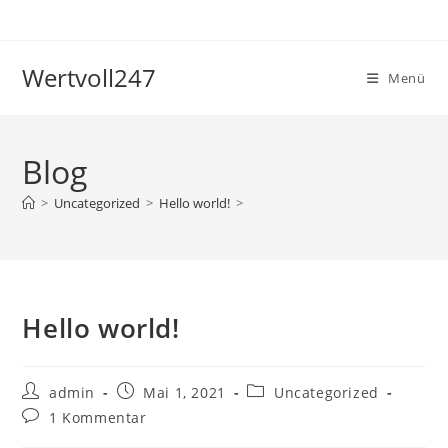
Zum
Inhalt
springen
Wertvoll247
Menü
Blog
>
Uncategorized
>
Hello world!
>
Hello world!
Beitrags-
Beitrag
Beitrags-
admin
Mai 1, 2021
Uncategorized
Autor:
veröffentlicht:
Kategorie:
Beitrags-
1 Kommentar
Kommentare: